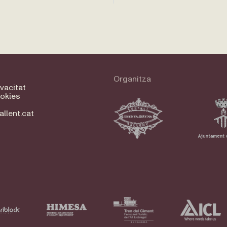
Organitza
ivacitat
ookies
allent.cat