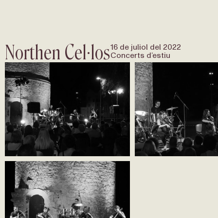
Música al Castell de Sallent
Com arribar
Programac
Northen Cel·los
16 de juliol del 2022
Concerts d’estiu