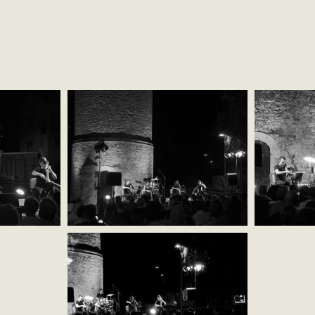
ió
Nosaltres
Galeria
Patrocinadors
Cistella